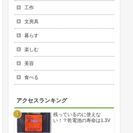
工作
文房具
暮らす
楽しむ
美容
食べる
アクセスランキング
残っているのに使えな
い！？乾電池の寿命は1.3V