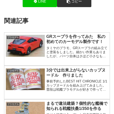
LINE
コピー
関連記事
GRスープラを作ってみた 私の
プラモデル
初めてのカーモデル製作です！
タミヤのプラモ、GRスープラの組み立て
と塗装をしました。細かい作業もありま
したが、パーツ自体はさほど小さなもの
もなく、パーツ同士の合いも良いので作
りやすく、初めてのカーモデルでした
が、満足のできる仕上がりになりまし
3分では出来上がらないカップヌ
プラモデル
た。約2週間で完成です。
ードル 作りました
事前予約したBEST HIT CHRONICLE 1/1
カップヌードルを組み上げてみました。
普段は戦艦プラモデルが好きで作ってい
ますが、このようなパロディー的なプラ
モデルもついつい予約購入してしまいま
す。本物とプラモの比較写真あり。
まるで違法建築？個性的な艦橋で
プラモデル
知られる戦艦扶桑1/350を作る