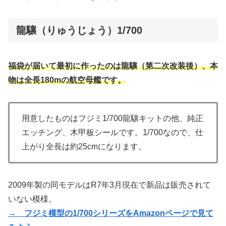
龍驤（りゅうじょう）1/700
福袋が届いて最初に作ったのは龍驤（第二次改装後）、本
物は全長180mの航空母艦です。
用意したものはフジミ1/700龍驤キットの他、純正
エッチング、木甲板シールです。1/700なので、仕
上がり全長は約25cmになります。
2009年製の同モデルはR7年3月現在で新品は販売されて
いない模様。
→ フジミ模型の1/700シリーズをAmazonページで見て