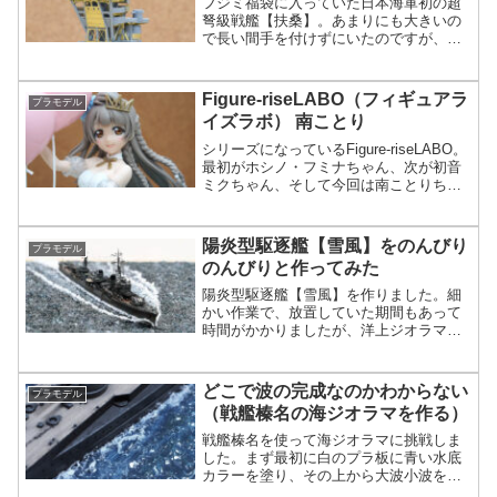
フジミ福袋に入っていた日本海軍初の超
弩級戦艦【扶桑】。あまりにも大きいの
で長い間手を付けずにいたのですが、よ
うやく作り始めました。仕事が多忙とい
うこともあってなかなか進まず、いまだ
に未完成です。写真つきで紹介。
Figure-riseLABO（フィギュアラ
プラモデル
イズラボ） 南ことり
シリーズになっているFigure-riseLABO。
最初がホシノ・フミナちゃん、次が初音
ミクちゃん、そして今回は南ことりちゃ
んです。今回のテーマは衣装というだけ
あって、衣装やバルーンの質感が大変綺
麗でした。素組みのため1週間ほどで完成
陽炎型駆逐艦【雪風】をのんびり
プラモデル
です。
のんびりと作ってみた
陽炎型駆逐艦【雪風】を作りました。細
かい作業で、放置していた期間もあって
時間がかかりましたが、洋上ジオラマも
含めてようやく完成しました。作り始め
るとやはりプラモデルは楽しいもので
す。
どこで波の完成なのかわからない
プラモデル
（戦艦榛名の海ジオラマを作る）
戦艦榛名を使って海ジオラマに挑戦しま
した。まず最初に白のプラ板に青い水底
カラーを塗り、その上から大波小波を歯
ブラシにつけて小さな波を作り、調色ス