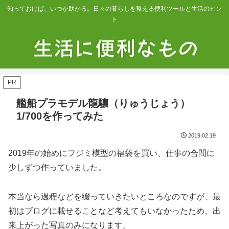
知っておけば、いつか助かる。日々の暮らしを整える便利ツールと生活のヒン
ト
PR
艦船プラモデル龍驤（りゅうじょう）
1/700を作ってみた
2019.02.19
2019年の始めにフジミ模型の福袋を買い、仕事の合間に
少しずつ作っていました。
本当なら過程などを綴っていきたいところなのですが、最
初はブログに載せることなど考えてもいなかったため、出
来上がった写真のみになります。